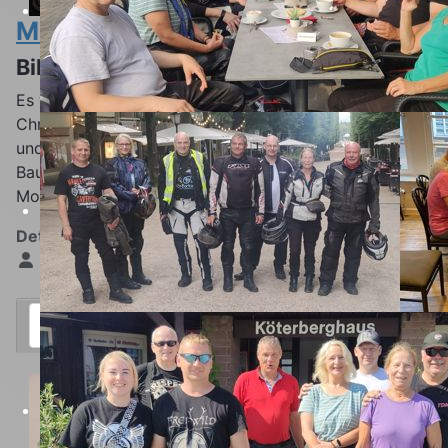
Motorrad-Gottesdienst 2026
Biker in der Christuskirche
Es war ein toller Tag im Hammer Westen! Die schöne
Christuskirche war VOLL, die Ausfahrt ohne Probleme
und der anschließende Treff bei Grillwürstchen in Alten
Bauhof Herringen ein gelungener Abschluss des
Motorradgottesdienstes.
Details
Geschrieben von:
Udo
Weiterlesen: Motorrad-Gottesdienst 2026